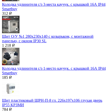
Колодка удлинителя с/з 3-места каучук. с крышкой 16А IP44
Smartbuy
312
Р
Щит О/У №1 280х230х140 с козырьком, с монтажной
панелью, с окном IP30 SL
1 218
Р
Колодка удлинителя с/з 1-место каучук. с крышкой 16А IP44
Smartbuy
185
Р
Щит пластиковый ЩРН-П-8 гл. 226х197х106 глухая дверь
IP55 КРЗМИ
784
Р