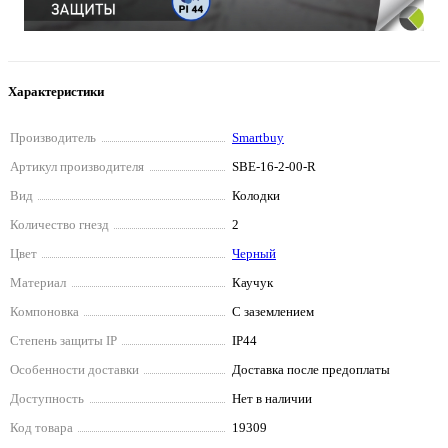
Характеристики
Производитель
Smartbuy
Артикул производителя
SBE-16-2-00-R
Вид
Колодки
Количество гнезд
2
Цвет
Черный
Материал
Каучук
Компоновка
С заземлением
Степень защиты IP
IP44
Особенности доставки
Доставка после предоплаты
Доступность
Нет в наличии
Код товара
19309