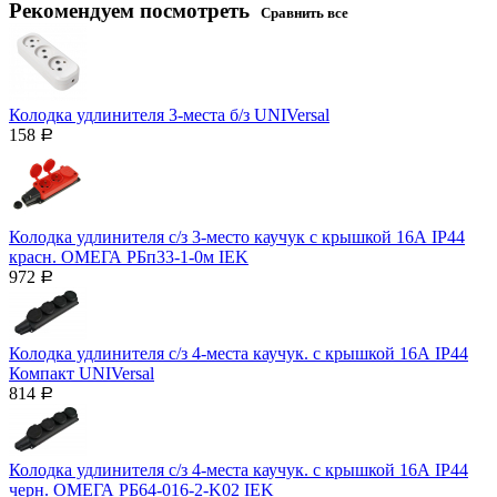
Рекомендуем посмотреть
Сравнить все
Колодка удлинителя 3-места б/з UNIVersal
158
Р
Колодка удлинителя с/з 3-место каучук с крышкой 16А IP44
красн. ОМЕГА РБп33-1-0м IEK
972
Р
Колодка удлинителя с/з 4-места каучук. с крышкой 16А IP44
Компакт UNIVersal
814
Р
Колодка удлинителя с/з 4-места каучук. с крышкой 16А IP44
черн. ОМЕГА РБ64-016-2-K02 IEK