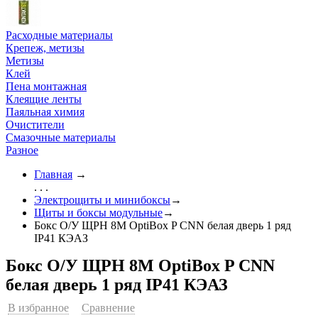
Расходные материалы
Крепеж, метизы
Метизы
Клей
Пена монтажная
Клеящие ленты
Паяльная химия
Очистители
Смазочные материалы
Разное
Главная
→
. . .
Электрощиты и минибоксы
→
Щиты и боксы модульные
→
Бокс О/У ЩРН 8М OptiBox P CNN белая дверь 1 ряд
IP41 КЭАЗ
Бокс О/У ЩРН 8М OptiBox P CNN
белая дверь 1 ряд IP41 КЭАЗ
В избранное
Сравнение