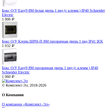
Бокс О/У Easy9 8М белая дверь 1 ряд (с клемм.) IP40 Schneider
Electric
1 006
Р
Бокс О/У Krepta ЩРН-П 8М прозрачная дверь 1 ряд IP41 IEK
1 032
Р
Бокс О/У Easy9 8М прозрачная дверь 1 ряд (с клемм.) IP40
Schneider Electric
1 060
Р
© Комплект-Эл, 2018-2026
О Компании
О компании «Комплект–Эл»