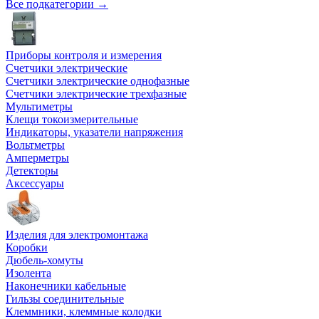
Все подкатегории →
Приборы контроля и измерения
Счетчики электрические
Счетчики электрические однофазные
Счетчики электрические трехфазные
Мультиметры
Клещи токоизмерительные
Индикаторы, указатели напряжения
Вольтметры
Амперметры
Детекторы
Аксессуары
Изделия для электромонтажа
Коробки
Дюбель-хомуты
Изолента
Наконечники кабельные
Гильзы соединительные
Клеммники, клеммные колодки