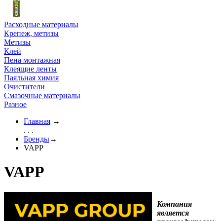
Расходные материалы
Крепеж, метизы
Метизы
Клей
Пена монтажная
Клеящие ленты
Паяльная химия
Очистители
Смазочные материалы
Разное
Главная
→
. . .
Бренды
→
VAPP
VAPP
Компания
является