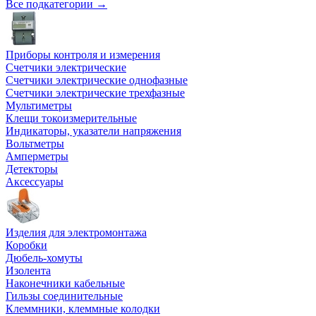
Все подкатегории →
Приборы контроля и измерения
Счетчики электрические
Счетчики электрические однофазные
Счетчики электрические трехфазные
Мультиметры
Клещи токоизмерительные
Индикаторы, указатели напряжения
Вольтметры
Амперметры
Детекторы
Аксессуары
Изделия для электромонтажа
Коробки
Дюбель-хомуты
Изолента
Наконечники кабельные
Гильзы соединительные
Клеммники, клеммные колодки