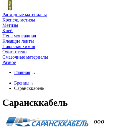
Расходные материалы
Крепеж, метизы
Метизы
Клей
Пена монтажная
Клеящие ленты
Паяльная химия
Очистители
Смазочные материалы
Разное
Главная
→
. . .
Бренды
→
Сарансккабель
Сарансккабель
ООО