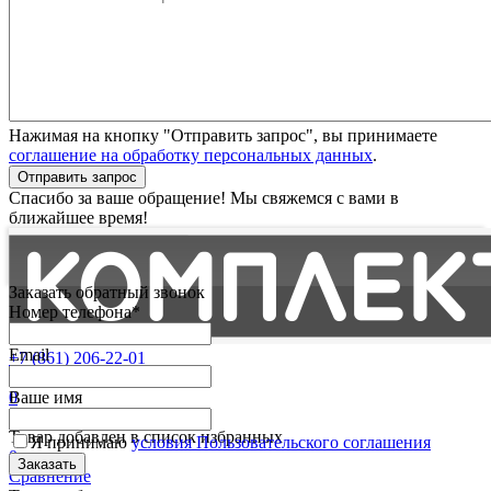
Нажимая на кнопку "Отправить запрос", вы принимаете
соглашение на обработку персональных данных
.
Отправить запрос
Спасибо за ваше обращение! Мы свяжемся с вами в
ближайшее время!
Заказать обратный звонок
Номер телефона*
Email
+7 (861) 206-22-01
Партнерам
0
Ваше имя
Избранные
Товар добавлен в список избранных
Я принимаю
условия Пользовательского соглашения
0
Сравнение