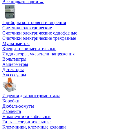
Все подкатегории →
Приборы контроля и измерения
Счетчики электрические
Счетчики электрические однофазные
Счетчики электрические трехфазные
Мультиметры
Клещи токоизмерительные
Индикаторы, указатели напряжения
Вольтметры
Амперметры
Детекторы
Аксессуары
Изделия для электромонтажа
Коробки
Дюбель-хомуты
Изолента
Наконечники кабельные
Гильзы соединительные
Клеммники, клеммные колодки