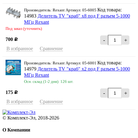
Код товара:
Производитель: Rexant Артикул: 05-6005
14983
Делитель TV "краб" х8 под F разъем 5-1000
МГц Rexant
Под заказ (уточнить)
700
-
+
Р
В избранное
Сравнение
Код товара:
Производитель: Rexant Артикул: 05-6001
14979
Делитель TV "краб" х2 под F разъем 5-1000
МГц Rexant
Осн. склад (1-2 дня): 126 шт.
175
-
+
Р
В избранное
Сравнение
© Комплект-Эл, 2018-2026
О Компании