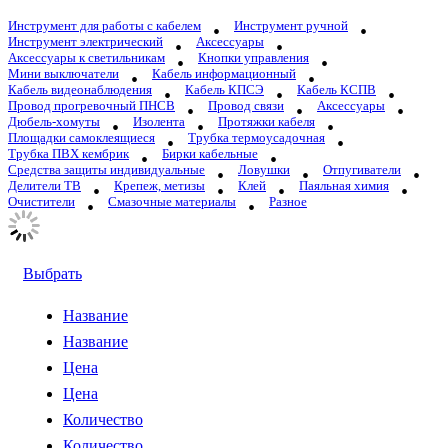
Инструмент для работы с кабелем
Инструмент ручной
Инструмент электрический
Аксессуары
Аксессуары к светильникам
Кнопки управления
Мини выключатели
Кабель информационный
Кабель видеонаблюдения
Кабель КПСЭ
Кабель КСПВ
Провод прогревочный ПНСВ
Провод связи
Аксессуары
Дюбель-хомуты
Изолента
Протяжки кабеля
Площадки самоклеящиеся
Трубка термоусадочная
Трубка ПВХ кембрик
Бирки кабельные
Средства защиты индивидуальные
Ловушки
Отпугиватели
Делители ТВ
Крепеж, метизы
Клей
Паяльная химия
Очистители
Смазочные материалы
Разное
Выбрать
Название
Название
Цена
Цена
Количество
Количество