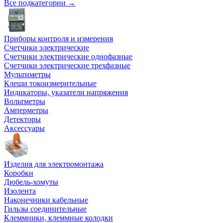
Все подкатегории →
Приборы контроля и измерения
Счетчики электрические
Счетчики электрические однофазные
Счетчики электрические трехфазные
Мультиметры
Клещи токоизмерительные
Индикаторы, указатели напряжения
Вольтметры
Амперметры
Детекторы
Аксессуары
Изделия для электромонтажа
Коробки
Дюбель-хомуты
Изолента
Наконечники кабельные
Гильзы соединительные
Клеммники, клеммные колодки