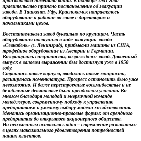
производства помешала война. В октябре 1941 года
правительство приняло постановление об эвакуации
завода. В Ташкент, Уфу, Краснокамск направлялось
оборудование и рабочие во главе с директором и
начальниками цехов.
Восстанавливали завод буквально по крупицам. Часть
оборудования поступило в ходе эвакуации завода
«Севкабель» (г. Ленинград), прибывали машины из США,
трофейное оборудование из Австрии и Германии.
Возвращались специалисты, возрождался завод. Довоенный
выпуск в валовом выражении был достигнут уже в 1950
году.
Строились новые корпуса, вводились новые мощности,
расширялась номенклатура. Прогресс остановить было уже
невозможно. И даже перестроечные восьмидесятые и не
безоблачные девяностые были преодолены успешно. Во
многом благодаря молодой и энергичной команде
менеджеров, современному подходу к управлению
предприятием и умелому выбору модели хозяйствования.
Менялись организационно-правовые формы: от арендного
предприятия до открытого акционерного общества.
Но неизменным оставалось одно – стремление развиваться
в целях максимального удовлетворения потребностей
наших клиентов.