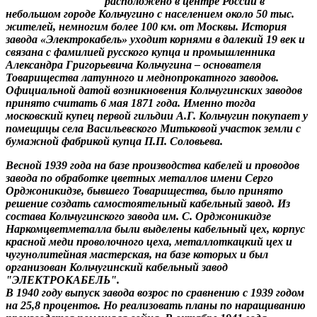
расположено в центре России в
небольшом городе Кольчугино с населением около 50 тыс.
жителей, немногим более 100 км. от Москвы. История
завода «Электрокабель» уходит корнями в далекий 19 век и
связана с фамилией русского купца и промышленника
Александра Григорьевича Кольчугина – основателя
Товарищества латунного и меднопрокатного заводов.
Официальной датой возникновения Кольчугинских заводов
принято считать 6 мая 1871 года. Именно тогда
московский купец первой гильдии А.Г. Кольчугин покупает у
помещицы села Васильевского Митьковой участок земли с
бумажной фабрикой купца П.П. Соловьева.
Весной 1939 года на базе производства кабелей и проводов
завода по обработке цветных металлов имени Серго
Орджоникидзе, бывшего Товарищества, было принято
решение создать самостоятельный кабельный завод. Из
состава Кольчугинского завода им. С. Орджоникидзе
Наркомцветметалла были выделены кабельный цех, корпус
красной меди проволочного цеха, металлоткацкий цех и
чугунолитейная мастерская, на базе которых и был
организован Кольчугинский кабельный завод
"ЭЛЕКТРОКАБЕЛЬ".
В 1940 году выпуск завода возрос по сравнению с 1939 годом
на 25,8 процентов. Но реализовать планы по наращиванию