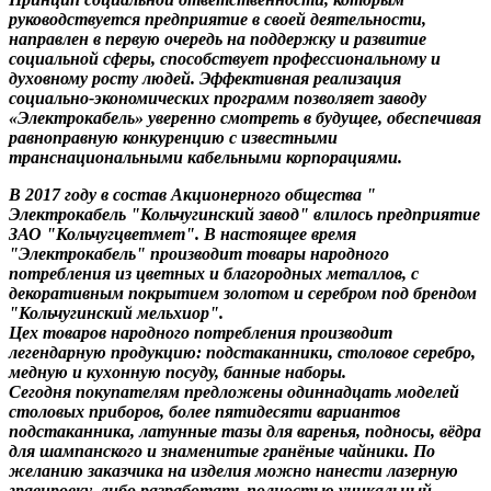
руководствуется предприятие в своей деятельности,
направлен в первую очередь на поддержку и развитие
социальной сферы, способствует профессиональному и
духовному росту людей. Эффективная реализация
социально-экономических программ позволяет заводу
«Электрокабель» уверенно смотреть в будущее, обеспечивая
равноправную конкуренцию с известными
транснациональными кабельными корпорациями.
В 2017 году в состав Акционерного общества "
Электрокабель "Кольчугинский завод" влилось предприятие
ЗАО "Кольчугцветмет". В настоящее время
"Электрокабель" производит товары народного
потребления из цветных и благородных металлов, с
декоративным покрытием золотом и серебром под брендом
"Кольчугинский мельхиор".
Цех товаров народного потребления производит
легендарную продукцию: подстаканники, столовое серебро,
медную и кухонную посуду, банные наборы.
Сегодня покупателям предложены одиннадцать моделей
столовых приборов, более пятидесяти вариантов
подстаканника, латунные тазы для варенья, подносы, вёдра
для шампанского и знаменитые гранёные чайники. По
желанию заказчика на изделия можно нанести лазерную
гравировку, либо разработать полностью уникальный