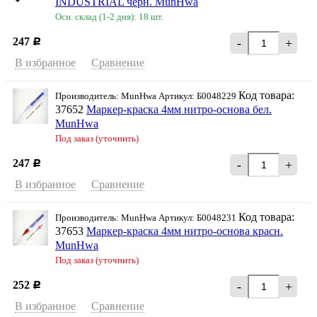
INDUSTRIAL черн. MunHwa
Осн. склад (1-2 дня): 18 шт.
247
-
+
Р
В избранное
Сравнение
Код товара:
Производитель: MunHwa Артикул: Б0048229
37652
Маркер-краска 4мм нитро-основа бел.
MunHwa
Под заказ (уточнить)
247
-
+
Р
В избранное
Сравнение
Код товара:
Производитель: MunHwa Артикул: Б0048231
37653
Маркер-краска 4мм нитро-основа красн.
MunHwa
Под заказ (уточнить)
252
-
+
Р
В избранное
Сравнение