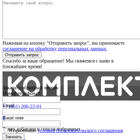
Нажимая на кнопку "Отправить запрос", вы принимаете
соглашение на обработку персональных данных
.
Отправить запрос
Спасибо за ваше обращение! Мы свяжемся с вами в
ближайшее время!
Заказать обратный звонок
Номер телефона*
Email
+7 (861) 206-22-01
Партнерам
0
Ваше имя
Избранные
Товар добавлен в список избранных
Я принимаю
условия Пользовательского соглашения
0