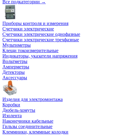
Все подкатегории →
Приборы контроля и измерения
Счетчики электрические
Счетчики электрические однофазные
Счетчики электрические трехфазные
Мультиметры
Клещи токоизмерительные
Индикаторы, указатели напряжения
Вольтметры
Амперметры
Детекторы
Аксессуары
Изделия для электромонтажа
Коробки
Дюбель-хомуты
Изолента
Наконечники кабельные
Гильзы соединительные
Клеммники, клеммные колодки