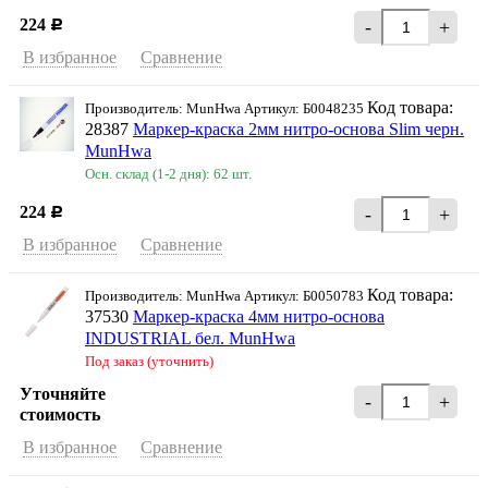
224
-
+
Р
В избранное
Сравнение
Код товара:
Производитель: MunHwa Артикул: Б0048235
28387
Маркер-краска 2мм нитро-основа Slim черн.
MunHwa
Осн. склад (1-2 дня): 62 шт.
224
-
+
Р
В избранное
Сравнение
Код товара:
Производитель: MunHwa Артикул: Б0050783
37530
Маркер-краска 4мм нитро-основа
INDUSTRIAL бел. MunHwa
Под заказ (уточнить)
Уточняйте
-
+
стоимость
В избранное
Сравнение