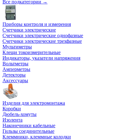
Все подкатегории →
Приборы контроля и измерения
Счетчики электрические
Счетчики электрические однофазные
Счетчики электрические трехфазные
Мультиметры
Клещи токоизмерительные
Индикаторы, указатели напряжения
Вольтметры
Амперметры
Детекторы
Аксессуары
Изделия для электромонтажа
Коробки
Дюбель-хомуты
Изолента
Наконечники кабельные
Гильзы соединительные
Клеммники, клеммные колодки