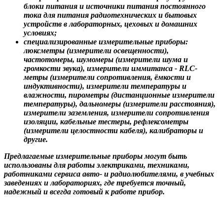
блоки питания и источники питания постоянного
тока для питания радиотехнических и бытовых
устройств в лабораторных, цеховых и домашних
условиях;
специализированные измерительные приборы:
люксметры
(измерители освещенности),
частотомеры
,
шумомеры
(измерители шума и
громкости звука),
измерители иммитанса - RLC-
метры
(измерители сопротивления, ёмкости и
индуктивности), измерители температуры и
влажности,
пирометры
(дистанционные измерители
температуры),
дальномеры
(измерители расстояния),
измерители заземления
,
измерители сопротивления
изоляции
,
кабельные тестеры, рефлексометры
(измерители целостности кабеля),
калибраторы
и
другие.
Предлагаемые
измерительные приборы
могут быть
использованы для работы электриками, техниками,
работниками сервиса авто- и радиолюбителями, в учебных
заведениях и лабораториях, где требуется точный,
надежный и всегда готовый к работе прибор.