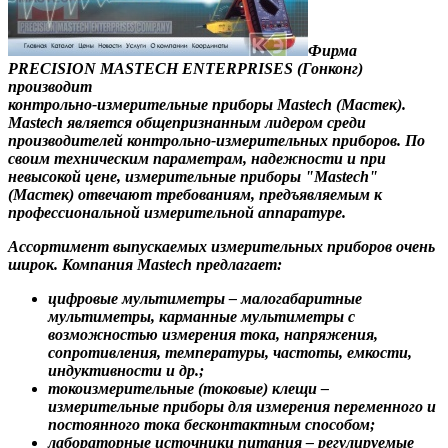
Фирма
PRECISION MASTECH ENTERPRISES
(Гонконг)
производит
контрольно-
измерительные приборы Mastech
(Мастек).
Mastech
является общепризнанным лидером среди
производителей
контрольно-измерительных приборов
. По
своим техническим параметрам, надежности и при
невысокой цене,
измерительные приборы "
Mastech
"
(
Мастек
) отвечают требованиям, предъявляемым к
профессиональной измерительной аппаратуре.
Ассортимент выпускаемых измерительных приборов очень
широк. Компания Mastech предлагает:
цифровые мультиметры
– малогабаритные
мультиметры, карманные мультиметры с
возможностью измерения тока, напряжения,
сопротивления, температуры, частоты, емкости,
индуктивности и др.;
токоизмерительные (токовые) клещи
–
измерительные приборы для измерения переменного и
постоянного тока бесконтактным способом;
лабораторные источники питания
– регулируемые