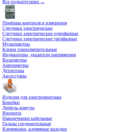
Все подкатегории →
Приборы контроля и измерения
Счетчики электрические
Счетчики электрические однофазные
Счетчики электрические трехфазные
Мультиметры
Клещи токоизмерительные
Индикаторы, указатели напряжения
Вольтметры
Амперметры
Детекторы
Аксессуары
Изделия для электромонтажа
Коробки
Дюбель-хомуты
Изолента
Наконечники кабельные
Гильзы соединительные
Клеммники, клеммные колодки