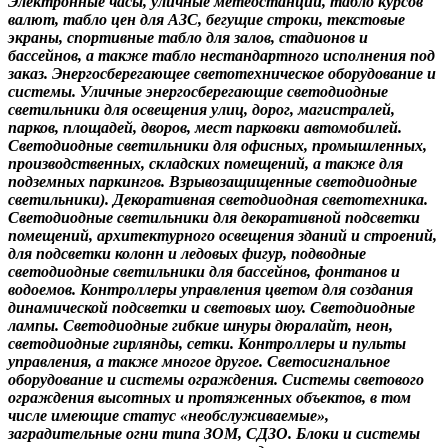
Электронные часы, уличные метеостанции, табло курсов
валют, табло цен для АЗС, бегущие строки, текстовые
экраны, спортивные табло для залов, стадионов и
бассейнов, а также табло нестандартного исполнения под
заказ. Энергосберегающее светотехническое оборудование и
системы. Уличные энергосберегающие светодиодные
светильники для освещения улиц, дорог, магистралей,
парков, площадей, дворов, мест парковки автомобилей.
Светодиодные светильники для офисных, промышленных,
производственных, складских помещений, а также для
подземных паркингов. Взрывозащищенные светодиодные
светильники). Декоративная светодиодная светотехника.
Светодиодные светильники для декоративной подсветки
помещений, архитектурного освещения зданий и строений,
для подсветки колонн и ледовых фигур, подводные
светодиодные светильники для бассейнов, фонтанов и
водоемов. Контроллеры управления цветом для создания
динамической подсветки и световых шоу. Светодиодные
лампы. Светодиодные гибкие шнуры дюралайт, неон,
светодиодные гирлянды, сетки. Контроллеры и пульты
управления, а также многое другое. Светосигнальное
оборудование и системы ограждения. Системы светового
ограждения высотных и протяженных объектов, в том
числе имеющие статус «необслуживаемые»,
заградительные огни типа ЗОМ, СДЗО. Блоки и системы