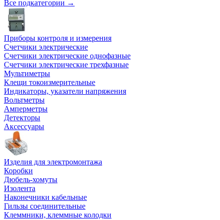
Все подкатегории →
Приборы контроля и измерения
Счетчики электрические
Счетчики электрические однофазные
Счетчики электрические трехфазные
Мультиметры
Клещи токоизмерительные
Индикаторы, указатели напряжения
Вольтметры
Амперметры
Детекторы
Аксессуары
Изделия для электромонтажа
Коробки
Дюбель-хомуты
Изолента
Наконечники кабельные
Гильзы соединительные
Клеммники, клеммные колодки