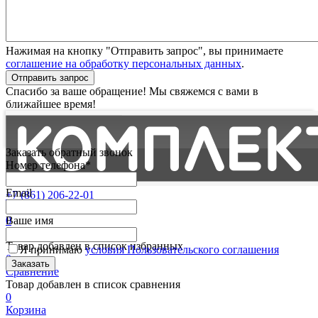
Нажимая на кнопку "Отправить запрос", вы принимаете
соглашение на обработку персональных данных
.
Отправить запрос
Спасибо за ваше обращение! Мы свяжемся с вами в
ближайшее время!
Заказать обратный звонок
Номер телефона*
Email
+7 (861) 206-22-01
Партнерам
0
Ваше имя
Избранные
Товар добавлен в список избранных
Я принимаю
условия Пользовательского соглашения
0
Сравнение
Товар добавлен в список сравнения
0
Корзина