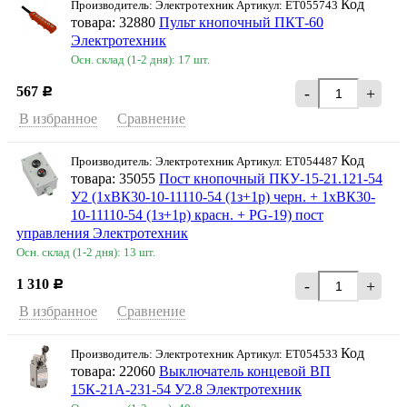
Код
Производитель: Электротехник Артикул: ET055743
товара: 32880
Пульт кнопочный ПКТ-60
Электротехник
Осн. склад (1-2 дня): 17 шт.
567
-
+
Р
В избранное
Сравнение
Код
Производитель: Электротехник Артикул: ET054487
товара: 35055
Пост кнопочный ПКУ-15-21.121-54
У2 (1хВК30-10-11110-54 (1з+1р) черн. + 1хВК30-
10-11110-54 (1з+1р) красн. + PG-19) пост
управления Электротехник
Осн. склад (1-2 дня): 13 шт.
1 310
-
+
Р
В избранное
Сравнение
Код
Производитель: Электротехник Артикул: ET054533
товара: 22060
Выключатель концевой ВП
15К-21А-231-54 У2.8 Электротехник