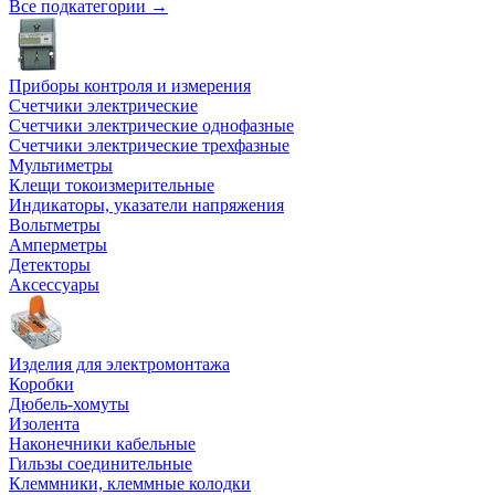
Все подкатегории →
Приборы контроля и измерения
Счетчики электрические
Счетчики электрические однофазные
Счетчики электрические трехфазные
Мультиметры
Клещи токоизмерительные
Индикаторы, указатели напряжения
Вольтметры
Амперметры
Детекторы
Аксессуары
Изделия для электромонтажа
Коробки
Дюбель-хомуты
Изолента
Наконечники кабельные
Гильзы соединительные
Клеммники, клеммные колодки