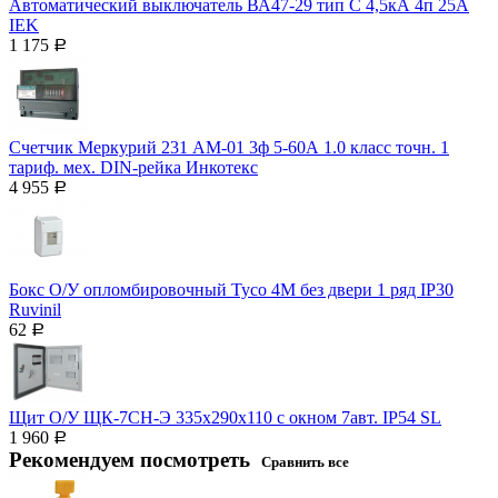
Автоматический выключатель ВА47-29 тип С 4,5кА 4п 25А
IEK
1 175
Р
Счетчик Меркурий 231 АМ-01 3ф 5-60А 1.0 класс точн. 1
тариф. мех. DIN-рейка Инкотекс
4 955
Р
Бокс О/У опломбировочный Тусо 4М без двери 1 ряд IP30
Ruvinil
62
Р
Щит О/У ЩК-7СН-Э 335х290х110 с окном 7авт. IP54 SL
1 960
Р
Рекомендуем посмотреть
Сравнить все