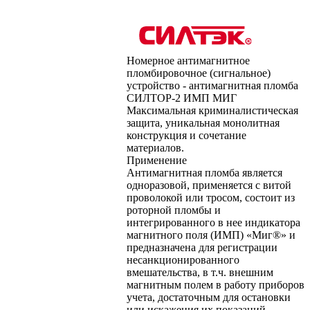
Номерное антимагнитное
пломбировочное (сигнальное)
устройство - антимагнитная пломба
СИЛТОР-2 ИМП МИГ
Максимальная криминалистическая
защита, уникальная монолитная
конструкция и сочетание
материалов.
Применение
Антимагнитная пломба является
одноразовой, применяется с витой
проволокой или тросом, состоит из
роторной пломбы и
интегрированного в нее индикатора
магнитного поля (ИМП) «Миг®» и
предназначена для регистрации
несанкционированного
вмешательства, в т.ч. внешним
магнитным полем в работу приборов
учета, достаточным для остановки
или искажения их показаний