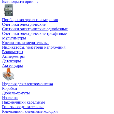
Все подкатегории →
Приборы контроля и измерения
Счетчики электрические
Счетчики электрические однофазные
Счетчики электрические трехфазные
Мультиметры
Клещи токоизмерительные
Индикаторы, указатели напряжения
Вольтметры
Амперметры
Детекторы
Аксессуары
Изделия для электромонтажа
Коробки
Дюбель-хомуты
Изолента
Наконечники кабельные
Гильзы соединительные
Клеммники, клеммные колодки