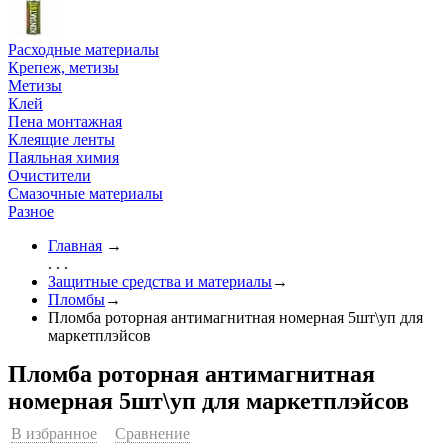
Расходные материалы
Крепеж, метизы
Метизы
Клей
Пена монтажная
Клеящие ленты
Паяльная химия
Очистители
Смазочные материалы
Разное
Главная
→
. . .
Защитные средства и материалы
→
Пломбы
→
Пломба роторная антимагнитная номерная 5шт\уп для
маркетплэйсов
Пломба роторная антимагнитная
номерная 5шт\уп для маркетплэйсов
В избранное
Сравнение