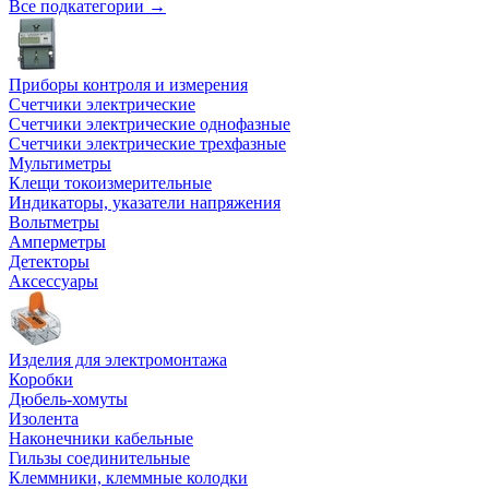
Все подкатегории →
Приборы контроля и измерения
Счетчики электрические
Счетчики электрические однофазные
Счетчики электрические трехфазные
Мультиметры
Клещи токоизмерительные
Индикаторы, указатели напряжения
Вольтметры
Амперметры
Детекторы
Аксессуары
Изделия для электромонтажа
Коробки
Дюбель-хомуты
Изолента
Наконечники кабельные
Гильзы соединительные
Клеммники, клеммные колодки