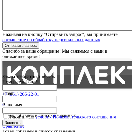
Нажимая на кнопку "Отправить запрос", вы принимаете
соглашение на обработку персональных данных
.
Отправить запрос
Спасибо за ваше обращение! Мы свяжемся с вами в
ближайшее время!
Заказать обратный звонок
Номер телефона*
Email
+7 (861) 206-22-01
Партнерам
0
Ваше имя
Избранные
Товар добавлен в список избранных
Я принимаю
условия Пользовательского соглашения
0
Сравнение
Товар добавлен в список сравнения