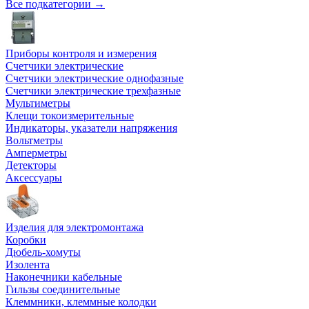
Все подкатегории →
Приборы контроля и измерения
Счетчики электрические
Счетчики электрические однофазные
Счетчики электрические трехфазные
Мультиметры
Клещи токоизмерительные
Индикаторы, указатели напряжения
Вольтметры
Амперметры
Детекторы
Аксессуары
Изделия для электромонтажа
Коробки
Дюбель-хомуты
Изолента
Наконечники кабельные
Гильзы соединительные
Клеммники, клеммные колодки