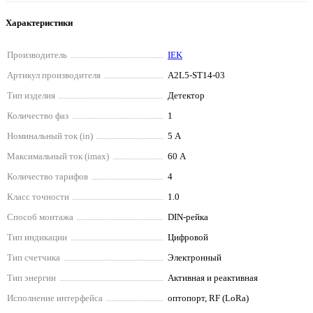
Характеристики
Производитель
IEK
Артикул производителя
A2L5-ST14-03
Тип изделия
Детектор
Количество фаз
1
Номинальный ток (in)
5 А
Максимальный ток (imax)
60 А
Количество тарифов
4
Класс точности
1.0
Способ монтажа
DIN-рейка
Тип индикации
Цифровой
Тип счетчика
Электронный
Тип энергии
Активная и реактивная
Исполнение интерфейса
оптопорт, RF (LoRa)