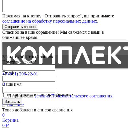
Нажимая на кнопку "Отправить запрос", вы принимаете
соглашение на обработку персональных данных
.
Отправить запрос
Спасибо за ваше обращение! Мы свяжемся с вами в
ближайшее время!
Заказать обратный звонок
Номер телефона*
Email
+7 (861) 206-22-01
Партнерам
0
Ваше имя
Избранные
Товар добавлен в список избранных
Я принимаю
условия Пользовательского соглашения
0
Сравнение
Товар добавлен в список сравнения
0
Корзина
0
Р