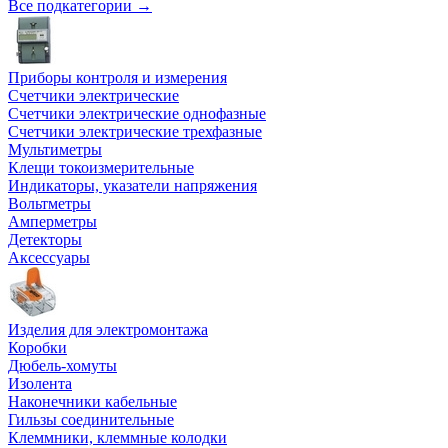
Все подкатегории →
Приборы контроля и измерения
Счетчики электрические
Счетчики электрические однофазные
Счетчики электрические трехфазные
Мультиметры
Клещи токоизмерительные
Индикаторы, указатели напряжения
Вольтметры
Амперметры
Детекторы
Аксессуары
Изделия для электромонтажа
Коробки
Дюбель-хомуты
Изолента
Наконечники кабельные
Гильзы соединительные
Клеммники, клеммные колодки