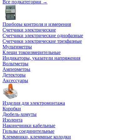
Все подкатегории →
Приборы контроля и измерения
Счетчики электрические
Счетчики электрические однофазные
Счетчики электрические трехфазные
Мультиметры
Клещи токоизмерительные
Индикаторы, указатели напряжения
Вольтметры
Амперметры
Детекторы
Аксессуары
Изделия для электромонтажа
Коробки
Дюбель-хомуты
Изолента
Наконечники кабельные
Гильзы соединительные
Клеммники, клеммные колодки