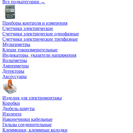
Все подкатегории →
Приборы контроля и измерения
Счетчики электрические
Счетчики электрические однофазные
Счетчики электрические трехфазные
Мультиметры
Клещи токоизмерительные
Индикаторы, указатели напряжения
Вольтметры
Амперметры
Детекторы
Аксессуары
Изделия для электромонтажа
Коробки
Дюбель-хомуты
Изолента
Наконечники кабельные
Гильзы соединительные
Клеммники, клеммные колодки