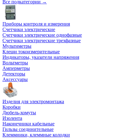
Все подкатегории →
Приборы контроля и измерения
Счетчики электрические
Счетчики электрические однофазные
Счетчики электрические трехфазные
Мультиметры
Клещи токоизмерительные
Индикаторы, указатели напряжения
Вольтметры
Амперметры
Детекторы
Аксессуары
Изделия для электромонтажа
Коробки
Дюбель-хомуты
Изолента
Наконечники кабельные
Гильзы соединительные
Клеммники, клеммные колодки