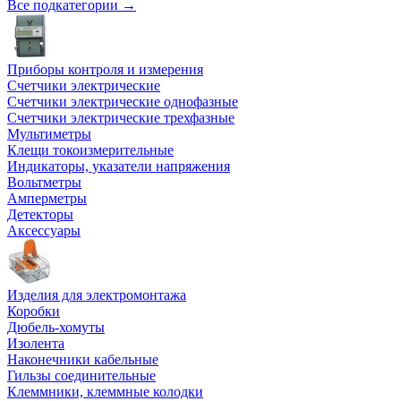
Все подкатегории →
Приборы контроля и измерения
Счетчики электрические
Счетчики электрические однофазные
Счетчики электрические трехфазные
Мультиметры
Клещи токоизмерительные
Индикаторы, указатели напряжения
Вольтметры
Амперметры
Детекторы
Аксессуары
Изделия для электромонтажа
Коробки
Дюбель-хомуты
Изолента
Наконечники кабельные
Гильзы соединительные
Клеммники, клеммные колодки