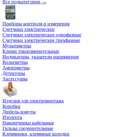
Все подкатегории →
Приборы контроля и измерения
Счетчики электрические
Счетчики электрические однофазные
Счетчики электрические трехфазные
Мультиметры
Клещи токоизмерительные
Индикаторы, указатели напряжения
Вольтметры
Амперметры
Детекторы
Аксессуары
Изделия для электромонтажа
Коробки
Дюбель-хомуты
Изолента
Наконечники кабельные
Гильзы соединительные
Клеммники, клеммные колодки