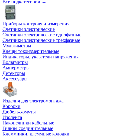
Все подкатегории →
Приборы контроля и измерения
Счетчики электрические
Счетчики электрические однофазные
Счетчики электрические трехфазные
Мультиметры
Клещи токоизмерительные
Индикаторы, указатели напряжения
Вольтметры
Амперметры
Детекторы
Аксессуары
Изделия для электромонтажа
Коробки
Дюбель-хомуты
Изолента
Наконечники кабельные
Гильзы соединительные
Клеммники, клеммные колодки