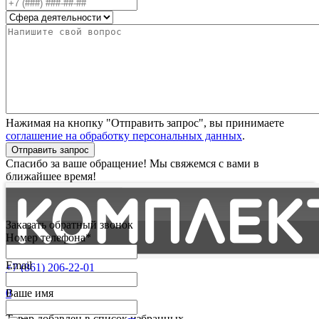
Нажимая на кнопку "Отправить запрос", вы принимаете
соглашение на обработку персональных данных
.
Отправить запрос
Спасибо за ваше обращение! Мы свяжемся с вами в
ближайшее время!
Заказать обратный звонок
Номер телефона*
Email
+7 (861) 206-22-01
Партнерам
0
Ваше имя
Избранные
Товар добавлен в список избранных