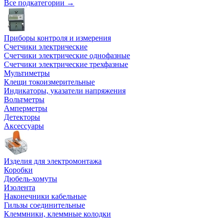
Все подкатегории →
Приборы контроля и измерения
Счетчики электрические
Счетчики электрические однофазные
Счетчики электрические трехфазные
Мультиметры
Клещи токоизмерительные
Индикаторы, указатели напряжения
Вольтметры
Амперметры
Детекторы
Аксессуары
Изделия для электромонтажа
Коробки
Дюбель-хомуты
Изолента
Наконечники кабельные
Гильзы соединительные
Клеммники, клеммные колодки