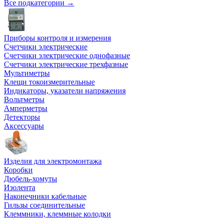
Все подкатегории →
Приборы контроля и измерения
Счетчики электрические
Счетчики электрические однофазные
Счетчики электрические трехфазные
Мультиметры
Клещи токоизмерительные
Индикаторы, указатели напряжения
Вольтметры
Амперметры
Детекторы
Аксессуары
Изделия для электромонтажа
Коробки
Дюбель-хомуты
Изолента
Наконечники кабельные
Гильзы соединительные
Клеммники, клеммные колодки