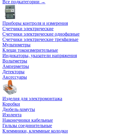
Все подкатегории →
Приборы контроля и измерения
Счетчики электрические
Счетчики электрические однофазные
Счетчики электрические трехфазные
Мультиметры
Клещи токоизмерительные
Индикаторы, указатели напряжения
Вольтметры
Амперметры
Детекторы
Аксессуары
Изделия для электромонтажа
Коробки
Дюбель-хомуты
Изолента
Наконечники кабельные
Гильзы соединительные
Клеммники, клеммные колодки