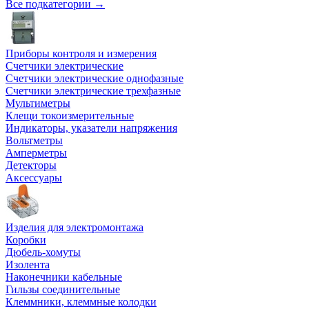
Все подкатегории →
Приборы контроля и измерения
Счетчики электрические
Счетчики электрические однофазные
Счетчики электрические трехфазные
Мультиметры
Клещи токоизмерительные
Индикаторы, указатели напряжения
Вольтметры
Амперметры
Детекторы
Аксессуары
Изделия для электромонтажа
Коробки
Дюбель-хомуты
Изолента
Наконечники кабельные
Гильзы соединительные
Клеммники, клеммные колодки