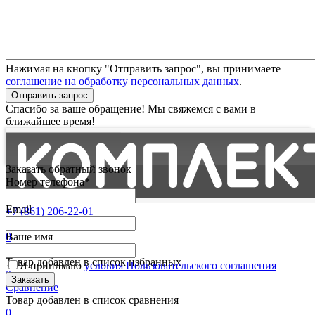
Нажимая на кнопку "Отправить запрос", вы принимаете
соглашение на обработку персональных данных
.
Отправить запрос
Спасибо за ваше обращение! Мы свяжемся с вами в
ближайшее время!
Заказать обратный звонок
Номер телефона*
Email
+7 (861) 206-22-01
Партнерам
0
Ваше имя
Избранные
Товар добавлен в список избранных
Я принимаю
условия Пользовательского соглашения
0
Сравнение
Товар добавлен в список сравнения
0