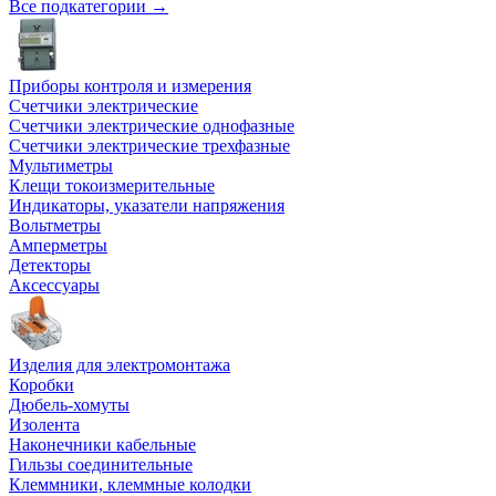
Все подкатегории →
Приборы контроля и измерения
Счетчики электрические
Счетчики электрические однофазные
Счетчики электрические трехфазные
Мультиметры
Клещи токоизмерительные
Индикаторы, указатели напряжения
Вольтметры
Амперметры
Детекторы
Аксессуары
Изделия для электромонтажа
Коробки
Дюбель-хомуты
Изолента
Наконечники кабельные
Гильзы соединительные
Клеммники, клеммные колодки