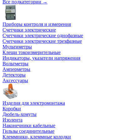
Все подкатегории →
Приборы контроля и измерения
Счетчики электрические
Счетчики электрические однофазные
Счетчики электрические трехфазные
Мультиметры
Клещи токоизмерительные
Индикаторы, указатели напряжения
Вольтметры
Амперметры
Детекторы
Аксессуары
Изделия для электромонтажа
Коробки
Дюбель-хомуты
Изолента
Наконечники кабельные
Гильзы соединительные
Клеммники, клеммные колодки