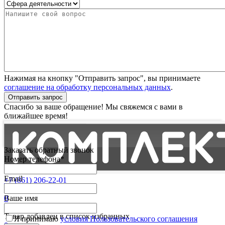
Нажимая на кнопку "Отправить запрос", вы принимаете
соглашение на обработку персональных данных
.
Отправить запрос
Спасибо за ваше обращение! Мы свяжемся с вами в
ближайшее время!
Заказать обратный звонок
Номер телефона*
Email
+7 (861) 206-22-01
Партнерам
0
Ваше имя
Избранные
Товар добавлен в список избранных
Я принимаю
условия Пользовательского соглашения