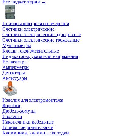
Все подкатегории →
Приборы контроля и измерения
Счетчики электрические
Счетчики электрические однофазные
Счетчики электрические трехфазные
Мультиметры
Клещи токоизмерительные
Индикаторы, указатели напряжения
Вольтметры
Амперметры
Детекторы
Аксессуары
Изделия для электромонтажа
Коробки
Дюбель-хомуты
Изолента
Наконечники кабельные
Гильзы соединительные
Клеммники, клеммные колодки