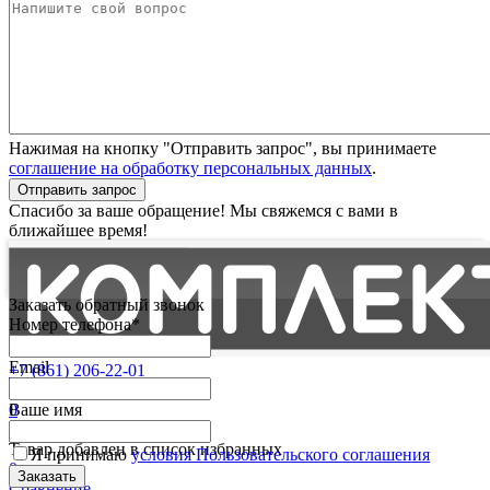
Нажимая на кнопку "Отправить запрос", вы принимаете
соглашение на обработку персональных данных
.
Отправить запрос
Спасибо за ваше обращение! Мы свяжемся с вами в
ближайшее время!
Заказать обратный звонок
Номер телефона*
Email
+7 (861) 206-22-01
Партнерам
0
Ваше имя
Избранные
Товар добавлен в список избранных
Я принимаю
условия Пользовательского соглашения
0
Сравнение