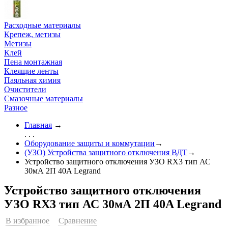
Расходные материалы
Крепеж, метизы
Метизы
Клей
Пена монтажная
Клеящие ленты
Паяльная химия
Очистители
Смазочные материалы
Разное
Главная
→
. . .
Оборудование защиты и коммутации
→
(УЗО) Устройства защитного отключения ВДТ
→
Устройство защитного отключения УЗО RX3 тип АС
30мА 2П 40A Legrand
Устройство защитного отключения
УЗО RX3 тип АС 30мА 2П 40A Legrand
В избранное
Сравнение