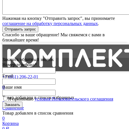
Нажимая на кнопку "Отправить запрос", вы принимаете
соглашение на обработку персональных данных
.
Отправить запрос
Спасибо за ваше обращение! Мы свяжемся с вами в
ближайшее время!
Заказать обратный звонок
Номер телефона*
Email
+7 (861) 206-22-01
Партнерам
0
Ваше имя
Избранные
Товар добавлен в список избранных
Я принимаю
условия Пользовательского соглашения
0
Сравнение
Товар добавлен в список сравнения
0
Корзина
0
Р