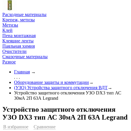
Расходные материалы
Крепеж, метизы
Метизы
Клей
Пена монтажная
Клеящие ленты
Паяльная химия
Очистители
Смазочные материалы
Разное
Главная
→
. . .
Оборудование защиты и коммутации
→
(УЗО) Устройства защитного отключения ВДТ
→
Устройство защитного отключения УЗО DX3 тип АС
30мА 2П 63А Legrand
Устройство защитного отключения
УЗО DX3 тип АС 30мА 2П 63А Legrand
В избранное
Сравнение