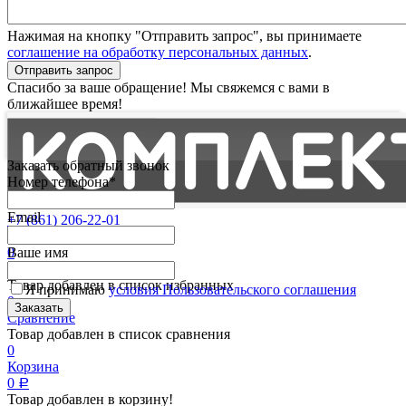
Нажимая на кнопку "Отправить запрос", вы принимаете
соглашение на обработку персональных данных
.
Отправить запрос
Спасибо за ваше обращение! Мы свяжемся с вами в
ближайшее время!
Заказать обратный звонок
Номер телефона*
Email
+7 (861) 206-22-01
Партнерам
0
Ваше имя
Избранные
Товар добавлен в список избранных
Я принимаю
условия Пользовательского соглашения
0
Сравнение
Товар добавлен в список сравнения
0
Корзина
0
Р
Товар добавлен в корзину!