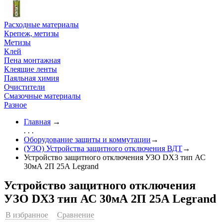
Расходные материалы
Крепеж, метизы
Метизы
Клей
Пена монтажная
Клеящие ленты
Паяльная химия
Очистители
Смазочные материалы
Разное
Главная
→
. . .
Оборудование защиты и коммутации
→
(УЗО) Устройства защитного отключения ВДТ
→
Устройство защитного отключения УЗО DX3 тип АС
30мА 2П 25А Legrand
Устройство защитного отключения
УЗО DX3 тип АС 30мА 2П 25А Legrand
В избранное
Сравнение