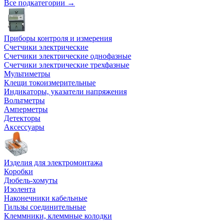
Все подкатегории →
Приборы контроля и измерения
Счетчики электрические
Счетчики электрические однофазные
Счетчики электрические трехфазные
Мультиметры
Клещи токоизмерительные
Индикаторы, указатели напряжения
Вольтметры
Амперметры
Детекторы
Аксессуары
Изделия для электромонтажа
Коробки
Дюбель-хомуты
Изолента
Наконечники кабельные
Гильзы соединительные
Клеммники, клеммные колодки