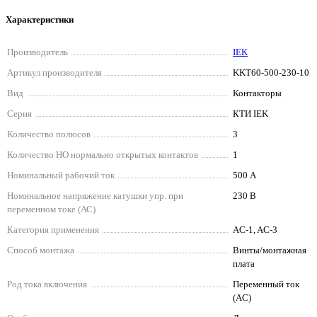
Характеристики
Производитель
IEK
Артикул производителя
KKT60-500-230-10
Вид
Контакторы
Серия
КТИ IEK
Количество полюсов
3
Количество НО нормально открытых контактов
1
Номинальный рабочий ток
500 А
Номинальное напряжение катушки упр. при
230 В
переменном токе (АС)
Категория применения
AC-1, AC-3
Способ монтажа
Винты/монтажная
плата
Род тока включения
Переменный ток
(AC)