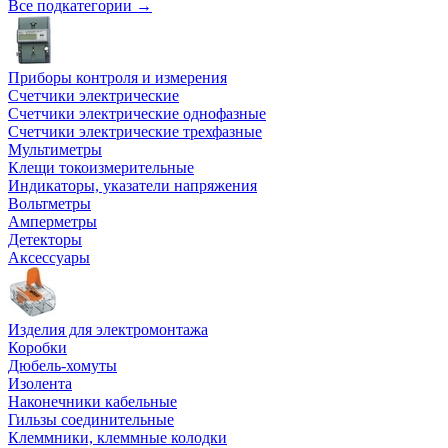
Все подкатегории →
Приборы контроля и измерения
Счетчики электрические
Счетчики электрические однофазные
Счетчики электрические трехфазные
Мультиметры
Клещи токоизмерительные
Индикаторы, указатели напряжения
Вольтметры
Амперметры
Детекторы
Аксессуары
Изделия для электромонтажа
Коробки
Дюбель-хомуты
Изолента
Наконечники кабельные
Гильзы соединительные
Клеммники, клеммные колодки