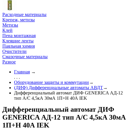
Расходные материалы
Крепеж, метизы
Метизы
Клей
Пена монтажная
Клеящие ленты
Паяльная химия
Очистители
Смазочные материалы
Разное
Главная
→
. . .
Оборудование защиты и коммутации
→
(ДИФ) Дифференциальные автоматы АВДТ
→
Дифференциальный автомат ДИФ GENERICA АД-12
тип А/С 4,5кА 30мА 1П+Н 40А IEK
Дифференциальный автомат ДИФ
GENERICA АД-12 тип А/С 4,5кА 30мА
1П+Н 40А IEK