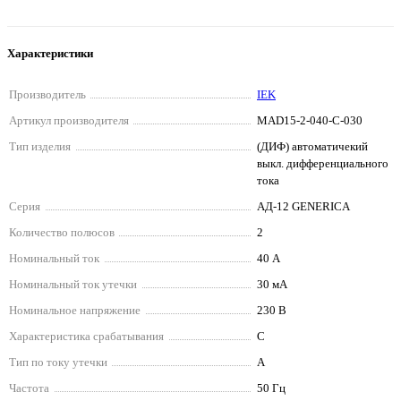
Характеристики
Производитель
IEK
Артикул производителя
MAD15-2-040-C-030
Тип изделия
(ДИФ) автоматичекий
выкл. дифференциального
тока
Серия
АД-12 GENERICA
Количество полюсов
2
Номинальный ток
40 А
Номинальный ток утечки
30 мА
Номинальное напряжение
230 В
Характеристика срабатывания
C
Тип по току утечки
A
Частота
50 Гц