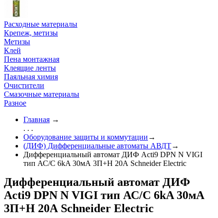
Расходные материалы
Крепеж, метизы
Метизы
Клей
Пена монтажная
Клеящие ленты
Паяльная химия
Очистители
Смазочные материалы
Разное
Главная
→
. . .
Оборудование защиты и коммутации
→
(ДИФ) Дифференциальные автоматы АВДТ
→
Дифференциальный автомат ДИФ Acti9 DPN N VIGI
тип АС/С 6kA 30мА 3П+Н 20А Schneider Electric
Дифференциальный автомат ДИФ
Acti9 DPN N VIGI тип АС/С 6kA 30мА
3П+Н 20А Schneider Electric