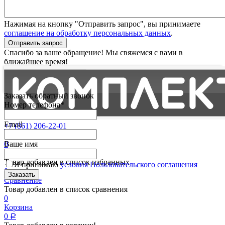
Нажимая на кнопку "Отправить запрос", вы принимаете
соглашение на обработку персональных данных
.
Отправить запрос
Спасибо за ваше обращение! Мы свяжемся с вами в
ближайшее время!
Заказать обратный звонок
Номер телефона*
Email
+7 (861) 206-22-01
Партнерам
0
Ваше имя
Избранные
Товар добавлен в список избранных
Я принимаю
условия Пользовательского соглашения
0
Сравнение
Товар добавлен в список сравнения
0
Корзина
0
Р