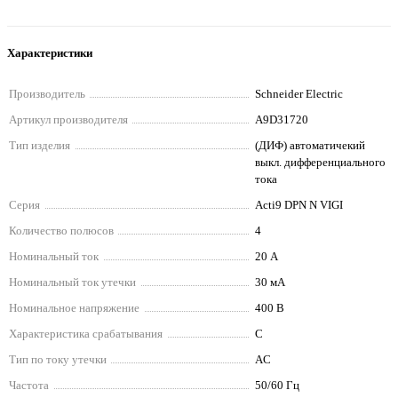
Характеристики
Производитель
Schneider Electriс
Артикул производителя
A9D31720
Тип изделия
(ДИФ) автоматичекий
выкл. дифференциального
тока
Серия
Acti9 DPN N VIGI
Количество полюсов
4
Номинальный ток
20 А
Номинальный ток утечки
30 мА
Номинальное напряжение
400 В
Характеристика срабатывания
C
Тип по току утечки
AC
Частота
50/60 Гц