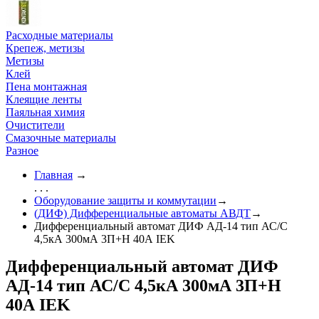
Расходные материалы
Крепеж, метизы
Метизы
Клей
Пена монтажная
Клеящие ленты
Паяльная химия
Очистители
Смазочные материалы
Разное
Главная
→
. . .
Оборудование защиты и коммутации
→
(ДИФ) Дифференциальные автоматы АВДТ
→
Дифференциальный автомат ДИФ АД-14 тип АС/С
4,5кА 300мА 3П+Н 40А IEK
Дифференциальный автомат ДИФ
АД-14 тип АС/С 4,5кА 300мА 3П+Н
40А IEK