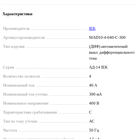
Характеристики
Производитель
IEK
Артикул производителя
MAD10-4-040-C-300
Тип изделия
(ДИФ) автоматичекий
выкл. дифференциального
тока
Серия
АД-14 IEK
Количество полюсов
4
Номинальный ток
40 А
Номинальный ток утечки
300 мА
Номинальное напряжение
400 В
Характеристика срабатывания
C
Тип по току утечки
AC
Частота
50 Гц