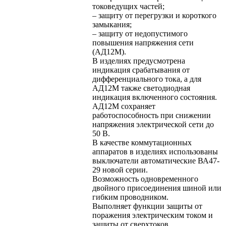
токоведущих частей;
– защиту от перегрузки и короткого
замыкания;
– защиту от недопустимого
повышения напряжения сети
(АД12М).
В изделиях предусмотрена
индикация срабатывания от
дифференциального тока, а для
АД12М также светодиодная
индикация включенного состояния.
АД12М сохраняет
работоспособность при снижении
напряжения электрической сети до
50 В.
В качестве коммутационных
аппаратов в изделиях использованы
выключатели автоматические ВА47-
29 новой серии.
Возможность одновременного
двойного присоединения шиной или
гибким проводником.
Выполняет функции защиты от
поражения электрическим током и
защиты от сверхтоков.