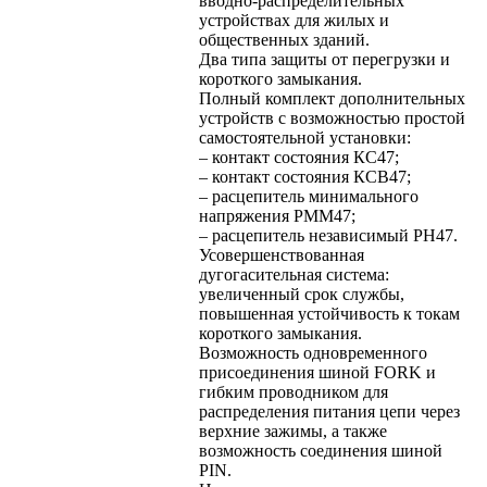
вводно-распределительных
устройствах для жилых и
общественных зданий.
Два типа защиты от перегрузки и
короткого замыкания.
Полный комплект дополнительных
устройств с возможностью простой
самостоятельной установки:
– контакт состояния КС47;
– контакт состояния КСВ47;
– расцепитель минимального
напряжения РММ47;
– расцепитель независимый РН47.
Усовершенствованная
дугогасительная система:
увеличенный срок службы,
повышенная устойчивость к токам
короткого замыкания.
Возможность одновременного
присоединения шиной FORK и
гибким проводником для
распределения питания цепи через
верхние зажимы, а также
возможность соединения шиной
PIN.