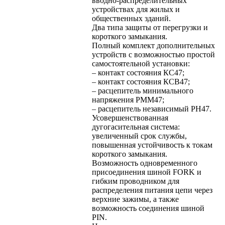
вводно-распределительных
устройствах для жилых и
общественных зданий.
Два типа защиты от перегрузки и
короткого замыкания.
Полный комплект дополнительных
устройств с возможностью простой
самостоятельной установки:
– контакт состояния КС47;
– контакт состояния КСВ47;
– расцепитель минимального
напряжения РММ47;
– расцепитель независимый РН47.
Усовершенствованная
дугогасительная система:
увеличенный срок службы,
повышенная устойчивость к токам
короткого замыкания.
Возможность одновременного
присоединения шиной FORK и
гибким проводником для
распределения питания цепи через
верхние зажимы, а также
возможность соединения шиной
PIN.