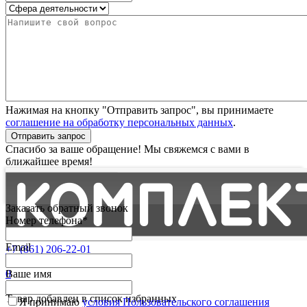
Нажимая на кнопку "Отправить запрос", вы принимаете
соглашение на обработку персональных данных
.
Отправить запрос
Спасибо за ваше обращение! Мы свяжемся с вами в
ближайшее время!
Заказать обратный звонок
Номер телефона*
Email
+7 (861) 206-22-01
Партнерам
0
Ваше имя
Избранные
Товар добавлен в список избранных
Я принимаю
условия Пользовательского соглашения