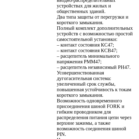
вводно-распределительных
устройствах для жилых и
общественных зданий.
Два типа защиты от перегрузки и
короткого замыкания.
Полный комплект дополнительных
устройств с возможностью простой
самостоятельной установки:
– контакт состояния КС47;
– контакт состояния КСВ47;
– расцепитель минимального
напряжения РММ47;
– расцепитель независимый РН47.
Усовершенствованная
дугогасительная система:
увеличенный срок службы,
повышенная устойчивость к токам
короткого замыкания.
Возможность одновременного
присоединения шиной FORK и
гибким проводником для
распределения питания цепи через
верхние зажимы, а также
возможность соединения шиной
PIN.