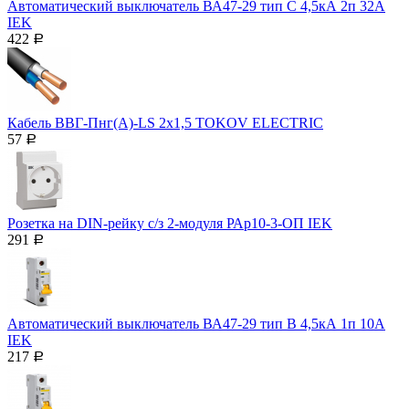
Автоматический выключатель ВА47-29 тип С 4,5кА 2п 32А
IEK
422
Р
Кабель ВВГ-Пнг(А)-LS 2х1,5 TOKOV ELECTRIC
57
Р
Розетка на DIN-рейку с/з 2-модуля РАр10-3-ОП IEK
291
Р
Автоматический выключатель ВА47-29 тип B 4,5кА 1п 10А
IEK
217
Р