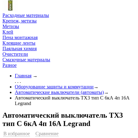
Расходные материалы
Крепеж, метизы
Метизы
Клей
Пена монтажная
Клеящие ленты
Паяльная химия
Очистители
Смазочные материалы
Разное
Главная
→
. . .
Оборудование защиты и коммутации
→
Автоматические выключатели (автоматы)
→
Автоматический выключатель ТX3 тип C 6кА 4п 16А
Legrand
Автоматический выключатель ТX3
тип C 6кА 4п 16А Legrand
В избранное
Сравнение