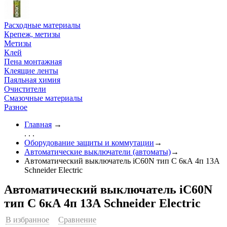
Расходные материалы
Крепеж, метизы
Метизы
Клей
Пена монтажная
Клеящие ленты
Паяльная химия
Очистители
Смазочные материалы
Разное
Главная
→
. . .
Оборудование защиты и коммутации
→
Автоматические выключатели (автоматы)
→
Автоматический выключатель iC60N тип С 6кА 4п 13А
Schneider Electric
Автоматический выключатель iC60N
тип С 6кА 4п 13А Schneider Electric
В избранное
Сравнение