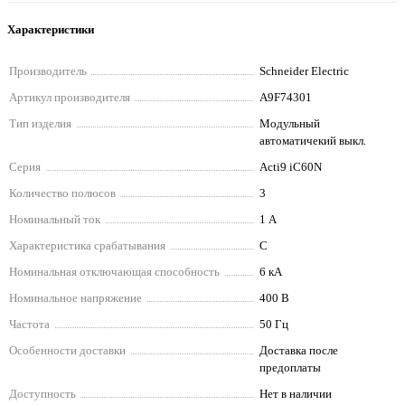
Характеристики
Производитель
Schneider Electriс
Артикул производителя
A9F74301
Тип изделия
Модульный
автоматичекий выкл.
Серия
Acti9 iC60N
Количество полюсов
3
Номинальный ток
1 А
Характеристика срабатывания
C
Номинальная отключающая способность
6 кА
Номинальное напряжение
400 В
Частота
50 Гц
Особенности доставки
Доставка после
предоплаты
Доступность
Нет в наличии