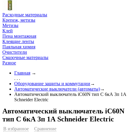
Расходные материалы
Крепеж, метизы
Метизы
Клей
Пена монтажная
Клеящие ленты
Паяльная химия
Очистители
Смазочные материалы
Разное
Главная
→
. . .
Оборудование защиты и коммутации
→
Автоматические выключатели (автоматы)
→
Автоматический выключатель iC60N тип С 6кА 3п 1А
Schneider Electric
Автоматический выключатель iC60N
тип С 6кА 3п 1А Schneider Electric
В избранное
Сравнение