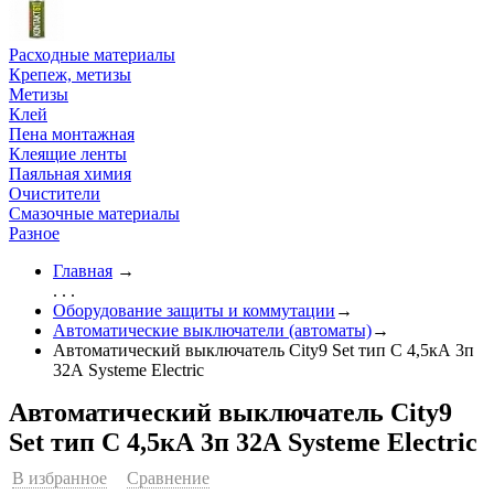
Расходные материалы
Крепеж, метизы
Метизы
Клей
Пена монтажная
Клеящие ленты
Паяльная химия
Очистители
Смазочные материалы
Разное
Главная
→
. . .
Оборудование защиты и коммутации
→
Автоматические выключатели (автоматы)
→
Автоматический выключатель City9 Set тип С 4,5кА 3п
32А Systeme Electric
Автоматический выключатель City9
Set тип С 4,5кА 3п 32А Systeme Electric
В избранное
Сравнение