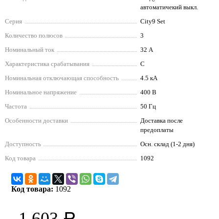
автоматичекий выкл.
Серия
City9 Set
Количество полюсов
3
Номинальный ток
32 А
Характеристика срабатывания
C
Номинальная отключающая способность
4.5 кА
Номинальное напряжение
400 В
Частота
50 Гц
Особенности доставки
Доставка после
предоплаты
Доступность
Осн. склад (1-2 дня)
Код товара
1092
Код товара:
1092
1 603
Р