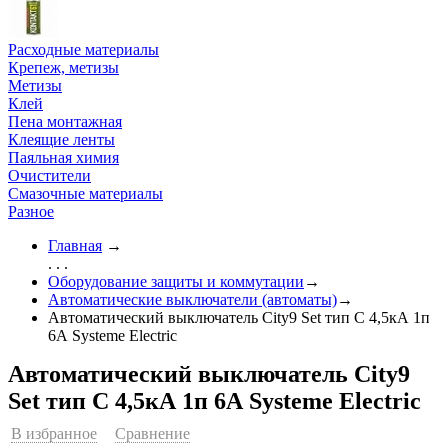
Расходные материалы
Крепеж, метизы
Метизы
Клей
Пена монтажная
Клеящие ленты
Паяльная химия
Очистители
Смазочные материалы
Разное
Главная
→
. . .
Оборудование защиты и коммутации
→
Автоматические выключатели (автоматы)
→
Автоматический выключатель City9 Set тип С 4,5кА 1п
6А Systeme Electric
Автоматический выключатель City9
Set тип С 4,5кА 1п 6А Systeme Electric
В избранное
Сравнение