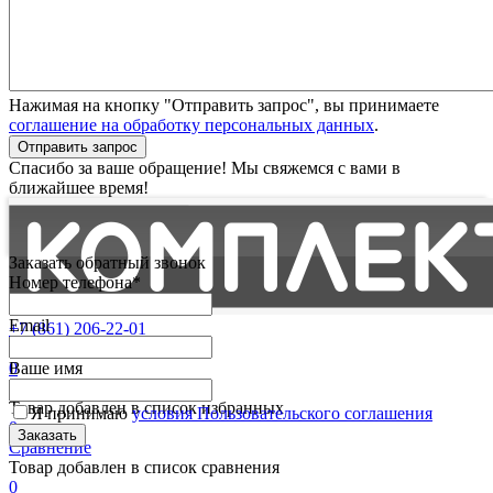
Нажимая на кнопку "Отправить запрос", вы принимаете
соглашение на обработку персональных данных
.
Отправить запрос
Спасибо за ваше обращение! Мы свяжемся с вами в
ближайшее время!
Заказать обратный звонок
Номер телефона*
Email
+7 (861) 206-22-01
Партнерам
0
Ваше имя
Избранные
Товар добавлен в список избранных
Я принимаю
условия Пользовательского соглашения
0
Сравнение
Товар добавлен в список сравнения
0