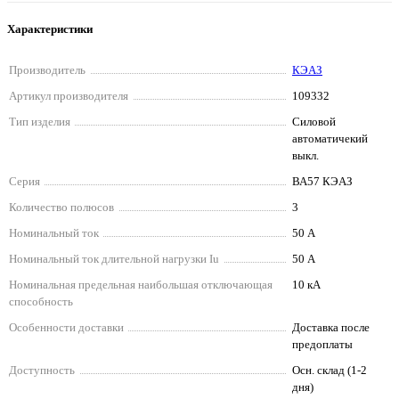
Характеристики
Производитель
КЭАЗ
Артикул производителя
109332
Тип изделия
Силовой
автоматичекий
выкл.
Серия
ВА57 КЭАЗ
Количество полюсов
3
Номинальный ток
50 А
Номинальный ток длительной нагрузки Iu
50 А
Номинальная предельная наибольшая отключающая
10 кА
способность
Особенности доставки
Доставка после
предоплаты
Доступность
Осн. склад (1-2
дня)