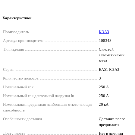
Характеристики
Производитель
КЭАЗ
Артикул производителя
108348
Тип изделия
Силовой
автоматичекий
выкл.
Серия
ВА51 КЭАЗ
Количество полюсов
3
Номинальный ток
250 А
Номинальный ток длительной нагрузки Iu
250 А
Номинальная предельная наибольшая отключающая
20 кА
способность
Особенности доставки
Доставка после
предоплаты
Доступность
Нет в наличии