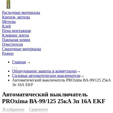
Расходные материалы
Крепеж, метизы
Метизы
Клей
Пена монтажная
Клеящие ленты
Паяльная химия
Очистители
Смазочные материалы
Разное
Главная
→
. . .
Оборудование защиты и коммутации
→
Силовые автоматические выключатели
→
Автоматический выключатель PROxima ВА-99/125 25кА
3п 16А EKF
Автоматический выключатель
PROxima ВА-99/125 25кА 3п 16А EKF
В избранное
Сравнение