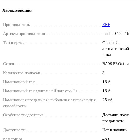
Характеристики
Производитель
EKF
Артикул производителя
mccb99-125-16
Тип изделия
Силовой
автоматичекий
выкл.
Серия
ВА99 PROxima
Количество полюсов
3
Номинальный ток
16 А
Номинальный ток длительной нагрузки Iu
16 А
Номинальная предельная наибольшая отключающая
25 кА
способность
Особенности доставки
Доставка после
предоплаты
Доступность
Нет в наличии
Код товара
469