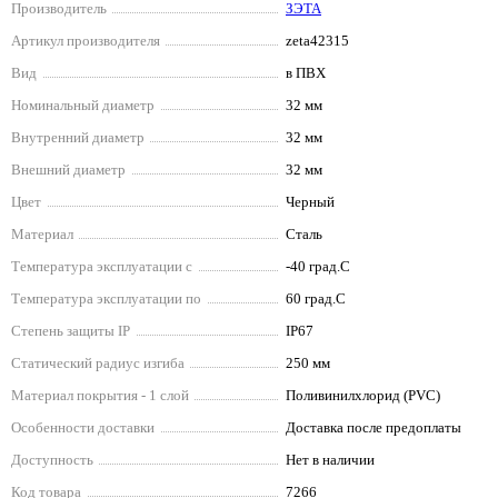
Производитель
ЗЭТА
Артикул производителя
zeta42315
Вид
в ПВХ
Номинальный диаметр
32 мм
Внутренний диаметр
32 мм
Внешний диаметр
32 мм
Цвет
Черный
Материал
Сталь
Температура эксплуатации с
-40 град.C
Температура эксплуатации по
60 град.C
Степень защиты IP
IP67
Статический радиус изгиба
250 мм
Материал покрытия - 1 слой
Поливинилхлорид (PVC)
Особенности доставки
Доставка после предоплаты
Доступность
Нет в наличии
Код товара
7266